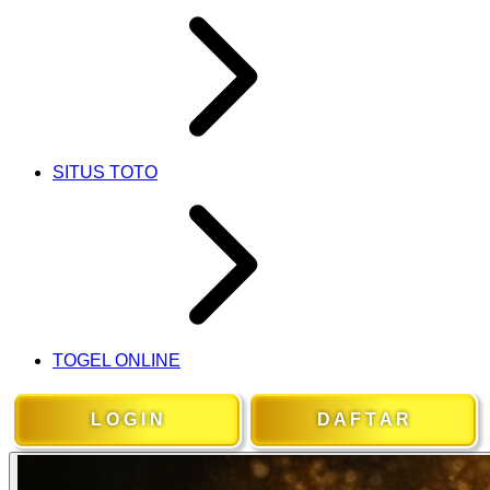
SITUS TOTO
TOGEL ONLINE
L O G I N
D A F T A R