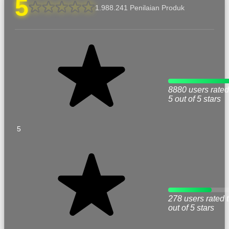
5
1.988.241 Penilaian Produk
8880 users rated
5 out of 5 stars
5
278 users rated t
out of 5 stars