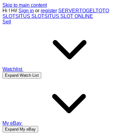
Skip to main content
Hi
!
Hi!
Sign in
or
register
SERVERTOGEL
TOTO
SLOT
SITUS SLOT
SITUS SLOT ONLINE
Sell
Watchlist
Expand Watch List
My eBay
Expand My eBay