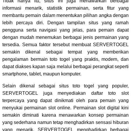
Tidak hanya itu, situs ini juga menawarkan berbagai
informasi menarik, statistik permainan, serta fitur yang
membantu pemain dalam menentukan pilihan angka dengan
lebih percaya diri. Dengan tampilan situs yang ramah
pengguna serta navigasi yang jelas, para pemain dapat
dengan mudah menemukan berbagai jenis permainan yang
tersedia. Semua faktor tersebut membuat SERVERTOGEL
semakin dikenal sebagai tempat yang memberikan
pengalaman bermain toto togel yang praktis, modern, dan
dapat diakses kapan saja melalui berbagai perangkat seperti
smartphone, tablet, maupun komputer.
Selain dikenal sebagai situs toto togel yang populer,
SERVERTOGEL juga menyediakan daftar toto slot
terpercaya yang dapat dinikmati oleh para pemain yang
menyukai permainan slot online. Permainan slot digital kini
semakin diminati karena menawarkan konsep permainan
yang sederhana namun tetap menghadirkan sensasi hiburan
yang menarik. SERVERTOGEL menghadirkan berbagai