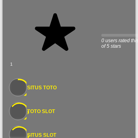
0 users rated thi
of 5 stars
1
SITUS TOTO
TOTO SLOT
SITUS SLOT