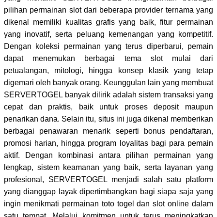
pilihan permainan slot dari beberapa provider ternama yang
dikenal memiliki kualitas grafis yang baik, fitur permainan
yang inovatif, serta peluang kemenangan yang kompetitif.
Dengan koleksi permainan yang terus diperbarui, pemain
dapat menemukan berbagai tema slot mulai dari
petualangan, mitologi, hingga konsep klasik yang tetap
digemari oleh banyak orang. Keunggulan lain yang membuat
SERVERTOGEL banyak dilirik adalah sistem transaksi yang
cepat dan praktis, baik untuk proses deposit maupun
penarikan dana. Selain itu, situs ini juga dikenal memberikan
berbagai penawaran menarik seperti bonus pendaftaran,
promosi harian, hingga program loyalitas bagi para pemain
aktif. Dengan kombinasi antara pilihan permainan yang
lengkap, sistem keamanan yang baik, serta layanan yang
profesional, SERVERTOGEL menjadi salah satu platform
yang dianggap layak dipertimbangkan bagi siapa saja yang
ingin menikmati permainan toto togel dan slot online dalam
satu tempat. Melalui komitmen untuk terus meningkatkan