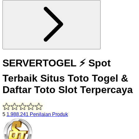
SERVERTOGEL ⚡️ Spot
Terbaik Situs Toto Togel &
Daftar Toto Slot Terpercaya
5
1.988.241 Penilaian Produk