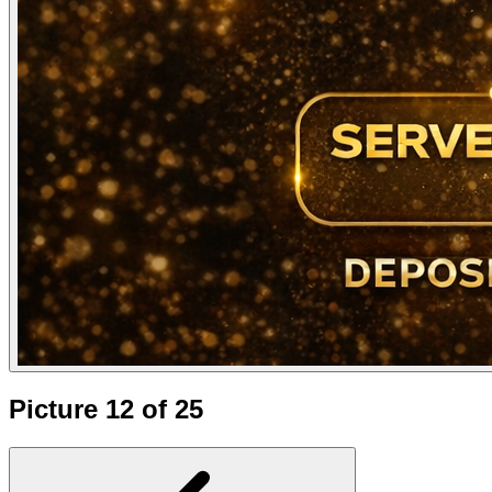
Picture 12 of 25