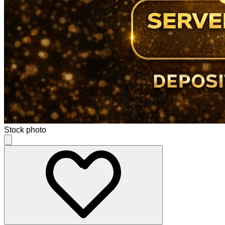
Stock photo